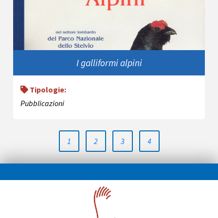
I galliformi alpini
Tipologie:
Pubblicazioni
1
2
3
4