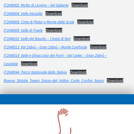
IT2040002_Motto di Livigno – Val Saliente
Download
IT2040004_Valle Alpisella
Download
IT2040008_Cime di Plator e Monte delle Scale
Download
IT2040009_Valle di Fraele
Download
IT2040010_Valle del Braulio – Cresta di Reit
Download
IT2040013_Val Zebrù – Gran Zebrù – Monte Confinale
Download
IT2040014_Valle e Ghiacciaio dei Forni – Val Cedec – Gran Zebrù –
Cevedale
Download
IT2040044_Parco Nazionale dello Stelvio
Download
Riserva_Statale_Tesero_Dosso-del- Vallon_Carta_Confini_bassa
Download