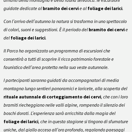
amanti della montagna e della fauna selvatica: le escursioni
guidate dedicate al
bramito dei cervi
e al
foliage dei larici
.
Con l’arrivo dell’autunno la natura si trasforma in uno spettacolo
di colori, suoni e suggestioni. È il periodo del
bramito dei cervi
e
del
foliage dei larici
.
Il Parco ha organizzato un programma di escursioni che
consentirà a tutti di scoprire il ricco patrimonio forestale e
faunistico dell’area protetta nella sua veste autunnale.
I partecipanti saranno guidati da accompagnatori di media
montagna lungo sentieri panoramici e laricete, alla scoperta del
rituale autunnale di corteggiamento dei cervi
, che con i loro
bramiti riecheggiano nelle valli alpine, rompendo il silenzio dei
boschi dorati. L’esperienza sarà arricchita dalla magia del
foliage dei larici
, che in questa stagione si tingono di sfumature
uniche, dal giallo acceso all’oro profondo, regalando paesaggi