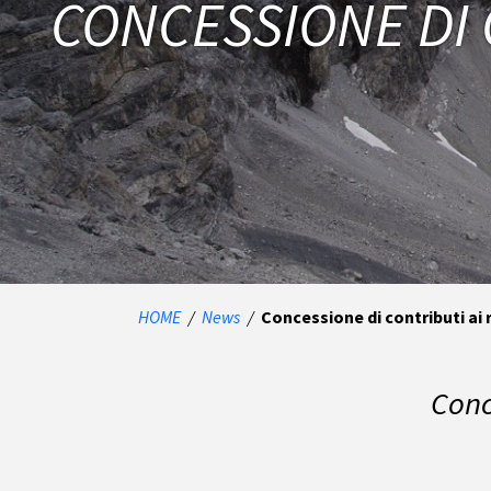
CONCESSIONE DI 
HOME
/
News
/
Concessione di contributi ai 
Conc