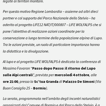
legate ai territori montani.
Per questo motivo Regione Lombardia – assieme ad altri dieci
partner e col supporto del Parco Nazionale dello Stelvio – ha
aderito al progetto LIFE12 NAT/IT/000807 – LIFE WOLFALPS che si
pone l’obiettivo di realizzare azioni coordinate per la
conservazione a lungo termine della popolazione alpina di Lupo.
Tra le azioni previste, un ruolo di particolare importanza hanno
la didattica e la divulgazione.
Al lupo e al progetto LIFE WOLFALPS è dedicata la conferenza di
Massimo Favaron “
Passo dopo Passo: il ritorno del Lupo
sulle Alpi centrali
”, prevista per
mercoledì 4 ottobre
, alle
ore 21:00
, presso la
Sc’tua Granda
di
Palazzo De Simoni
(Via
Buon Consiglio 25 –
Bormio
).
La serata, programmata nell’ambito degli incontri naturalistici
organizzati dal Comune di Bormio e dal Parco dello Stelvio, è a