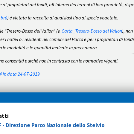
ai proprietari dei fondi, all’interno dei terreni di loro proprietà, ris
ebrù
) è vietata la raccolta di qualsiasi tipo di specie vegetale.
ale “Tresero-Dosso del Vallon” (v.
Carta_Tresero-Dosso del Vallon
), non
i nativi o i residenti nei comuni del Parco e per i proprietari di fondi
 con le modalità e le quantità indicate in precedenza.
no consentiti purché non in contrasto con le normative vigenti.
4 in data 24-07-2019
tti
 - Direzione Parco Nazionale dello Stelvio