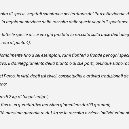
ccolta di specie vegetali spontanee nel territorio del Parco Nazionale d
 la regolamentazione della raccolta delle specie vegetali spontanee
 tutte le specie di cui era già proibita la raccolta sulla base dell’all
creto al punto 4).
giornalmente fino a sei esemplari, rami fioriferi o fronde per ogni spec
cavo, il danneggiamento della pianta o di sue parti, ovunque siano ra
Parco, in virtù degli usi civici, consuetudini e attività tradizionali dell
ono:
o di 2 kg di funghi epigei;
 fino a un quantitativo massimo giornaliero di 500 grammi;
antità massima giornaliera di 1 kg se la raccolta avviene individualment