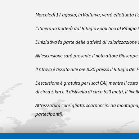
Mercoledì 17 agosto, in Valfurva, verrà effettuata l’
L’itinerario porterà dal Rifugio Forni fino al Rifugio P
L’iniziativa fa parte delle attività di valorizzazio
All’escursione sarà presente il noto attore Giuseppe
Il ritrovo è fissato alle ore 8.30 presso il Rifugio dei 
L’escursione è gratuita per i soci CAI, mentre il costo
di circa 5 km e il dislivello di circa 520 metri, il livel
Attrezzatura consigliata: scarponcini da montagna, z
partecipanti).