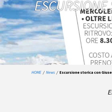
ESCURSIONE 
HOME
/
News
/
Escursione storica con Gius
E