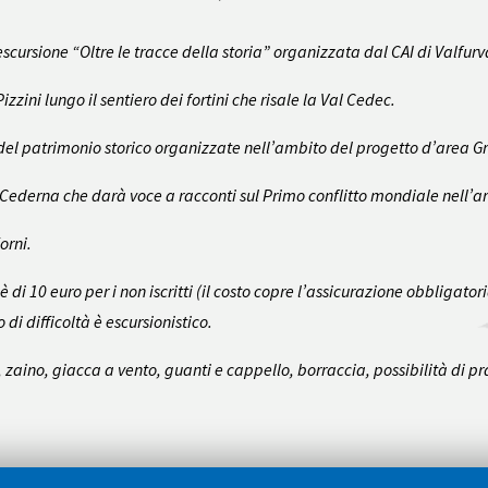
escursione “Oltre le tracce della storia” organizzata dal CAI di Valfur
izzini lungo il sentiero dei fortini che risale la Val Cedec.
ne del patrimonio storico organizzate nell’ambito del progetto d’area 
 Cederna che darà voce a racconti sul Primo conflitto mondiale nell’ar
Forni.
 è di 10 euro per i non iscritti (il costo copre l’assicurazione obbligator
lo di difficoltà è escursionistico.
aino, giacca a vento, guanti e cappello, borraccia, possibilità di pran