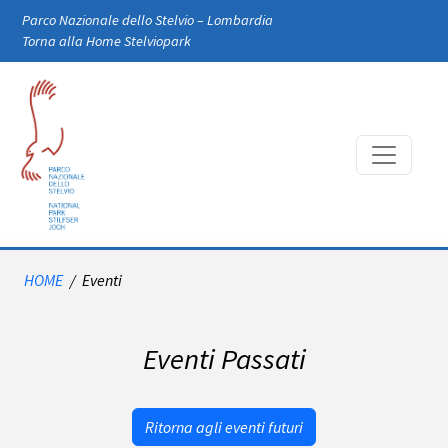
Skip to main content
Parco Nazionale dello Stelvio – Lombardia
Torna alla Home Stelviopark
HOME
/
Eventi
Eventi Passati
Ritorna agli eventi futuri