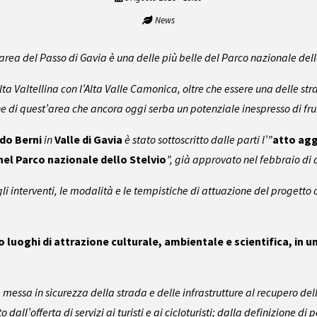
News
l’area del Passo di Gavia è una delle più belle del Parco nazionale dell
ta Valtellina con l’Alta Valle Camonica, oltre che essere una delle st
 di quest’area che ancora oggi serba un potenziale inespresso di frui
ldo Berni
in
Valle di Gavia
è stato sottoscritto dalle parti l’”
atto agg
 nel Parco nazionale dello Stelvio
”, già approvato nel febbraio di
gli interventi, le modalità e le tempistiche di attuazione del progetto o
o luoghi di attrazione culturale, ambientale e scientifica, in u
 messa in sicurezza della strada e delle infrastrutture al recupero del
dall’offerta di servizi ai turisti e ai cicloturisti; dalla definizione di