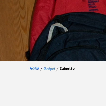
HOME
/
Gadget
/
Zainetto