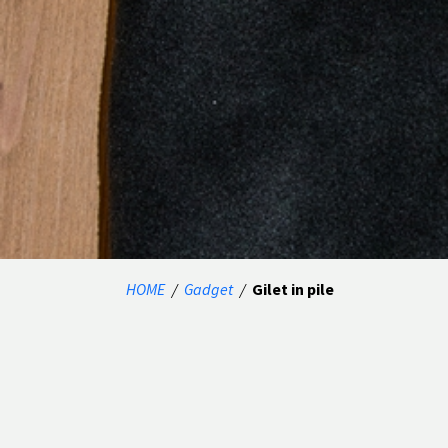
HOME
/
Gadget
/
Gilet in pile