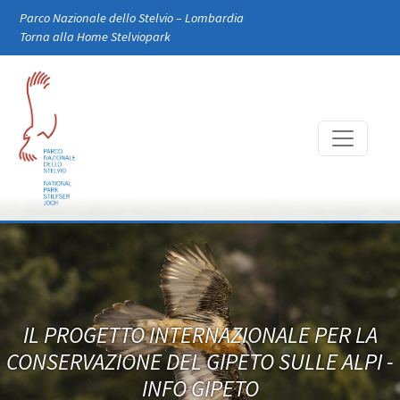
Skip to main content
Parco Nazionale dello Stelvio – Lombardia
Torna alla Home Stelviopark
IL PROGETTO INTERNAZIONALE PER LA
CONSERVAZIONE DEL GIPETO SULLE ALPI -
INFO GIPETO