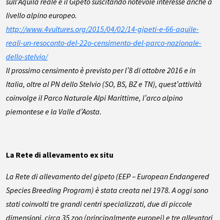
sull’Aquila reale e il Gipeto suscitando notevole interesse anche a
livello alpino europeo.
http://www.4vultures.org/2015/04/02/14-gipeti-e-66-aquile-
reali-un-resoconto-del-22o-censimento-del-parco-nazionale-
dello-stelvio/
Il prossimo censimento è previsto per l’8 di ottobre 2016 e in
Italia, oltre al PN dello Stelvio (SO, BS, BZ e TN), quest’attività
coinvolge il Parco Naturale Alpi Marittime, l’arco alpino
piemontese e la Valle d’Aosta.
La Rete di allevamento ex situ
La Rete di allevamento del gipeto (EEP – European Endangered
Species Breeding Program) è stata creata
nel 1978. A oggi sono
stati coinvolti tre grandi centri specializzati, due di piccole
dimensioni, circa 35 zoo (principalmente europei) e tre allevatori