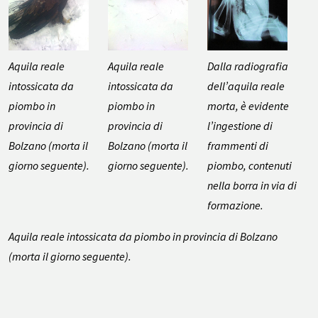
Aquila reale
Aquila reale
Dalla radiografia
intossicata da
intossicata da
dell’aquila reale
piombo in
piombo in
morta, è evidente
provincia di
provincia di
l’ingestione di
Bolzano (morta il
Bolzano (morta il
frammenti di
giorno seguente).
giorno seguente).
piombo, contenuti
nella borra in via di
formazione.
Aquila reale intossicata da piombo in provincia di Bolzano
(morta il giorno seguente).