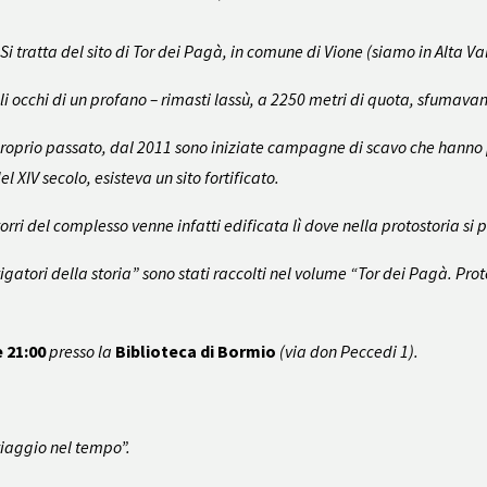
Si tratta del sito di Tor dei Pagà, in comune di Vione (siamo in Alta V
gli occhi di un profano – rimasti lassù, a 2250 metri di quota, sfumav
l proprio passato, dal 2011 sono iniziate campagne di scavo che hanno 
 del XIV secolo, esisteva un sito fortificato.
rri del complesso venne infatti edificata lì dove nella protostoria si p
stigatori della storia” sono stati raccolti nel volume “Tor dei Pagà. Pr
 21:00
presso la
Biblioteca di Bormio
(via don Peccedi 1).
viaggio nel tempo”.