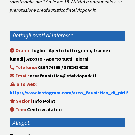
sabato dalle ore 17 alle ore 18. Attività a pagamento e su
prenotazione areafaunistica@stelviopark.it
Dettagli punti di interesse
Orario:
Luglio - Aperto tutti i giorni, tranne il
lunedì | Agosto - Aperto tutti i giorni
Telefono:
0364 76165 / 3792484028
Email:
areafaunistica@stelviopark.it
Sito web:
https://www.instagram.com/area_faunistica_di_pirli/
Sezioni
Info Point
Temi
Centri visitatori
Allegati