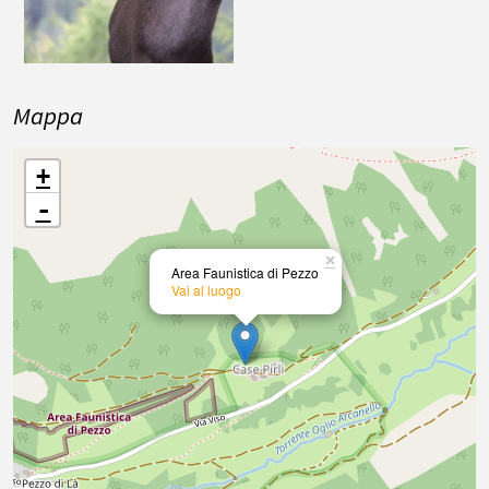
Mappa
+
-
×
Area Faunistica di Pezzo
Vai al luogo