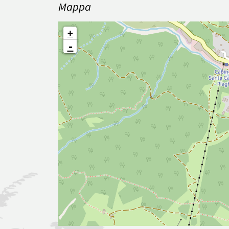
Mappa
+
-