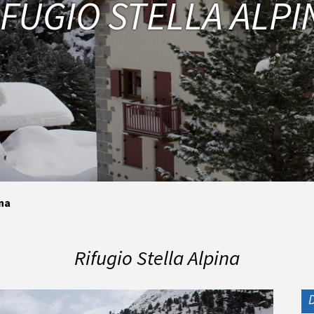
IFUGIO STELLA ALPI
ina
Rifugio Stella Alpina
D