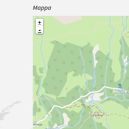
Mappa
+
-