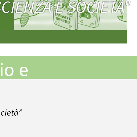
CIENZA E SOCIETÀ"
ocietà”