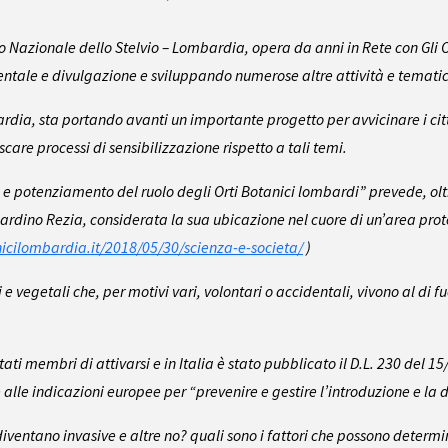
rco Nazionale dello Stelvio – Lombardia, opera da anni in Rete con Gli
bientale e divulgazione e sviluppando numerose altre attività e temati
ardia, sta portando avanti un importante progetto per avvicinare i cit
scare processi di sensibilizzazione rispetto a tali temi.
ne e potenziamento del ruolo degli Orti Botanici lombardi” prevede, olt
Giardino Rezia, considerata la sua ubicazione nel cuore di un’area pro
nicilombardia.it/2018/05/30/scienza-e-societa/
)
e vegetali che, per motivi vari, volontari o accidentali, vivono al di 
tati membri di attivarsi e in Italia è stato pubblicato il D.L. 230 del 1
e indicazioni europee per “prevenire e gestire l’introduzione e la dif
ventano invasive e altre no? quali sono i fattori che possono determina