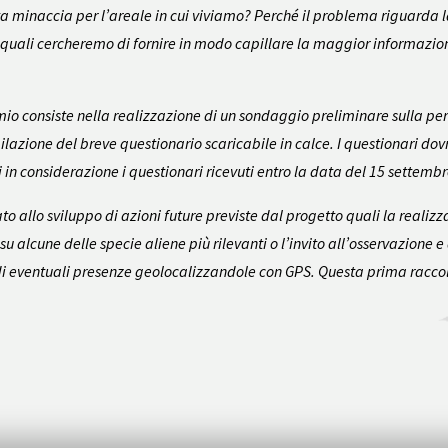
minaccia per l’areale in cui viviamo? Perché il problema riguarda la
e quali cercheremo di fornire in modo capillare la maggior informazi
rmio consiste nella realizzazione di un sondaggio preliminare sulla p
lazione del breve questionario scaricabile in calce. I questionari dovr
i in considerazione i questionari ricevuti entro la data del 15 settemb
allo sviluppo di azioni future previste dal progetto quali la realizzaz
u alcune delle specie aliene più rilevanti o l’invito all’osservazione e
 di eventuali presenze geolocalizzandole con GPS. Questa prima raccol