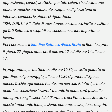
appassionati, curiosi, scettici… per tutti coloro che desiderano
passare qualche ora rilassante o saperne di più su temi di
interesse comune: le piante ci riguardano!
“BENVENUTI” è il titolo di quest’anno; un caloroso invito a visitare
gli Orti Botanici, a scoprirli e a conoscerne il loro importante
lavoro.
Per l’occasione Il
Giardino Botanico Alpino Rezia
di Bormio aprirà
il giorno 22 giugno dalle ore 9 alle ore 12 e dalle ore 14 alle ore
17.
In programma, in mattinata, alle ore 10.30, la visita guidata al
giardino; nel pomeriggio, alle ore 14.30 si parlerà di Specie
aliene. Occhio agli alieni! Piante, ma non solo è, infatti, il titolo
della “conversazione in serra” durante la quale sarà possibile
dialogare con gli esperti del Giardino e del Parco dello Stelvio su
questo importante tema; insieme potremo, chissà, forse scoprire
che inconsapevolmente nel nostro giardino ospitiamo “gli alieni”,