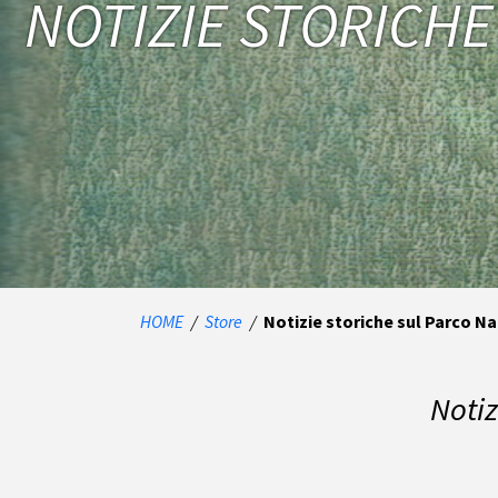
NOTIZIE STORICHE
HOME
/
Store
/
Notizie storiche sul Parco Na
Notiz