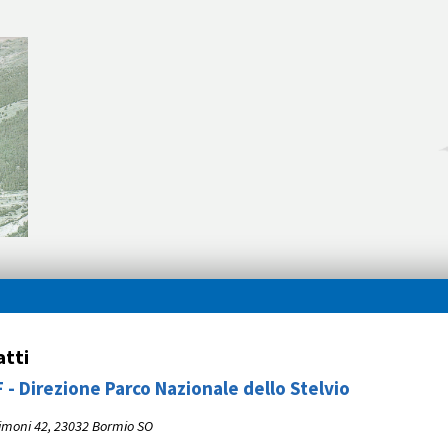
tti
 - Direzione Parco Nazionale dello Stelvio
imoni 42, 23032 Bormio SO